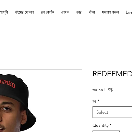
ময়সূচী
বইয়ের দোকান
গল্প কোচিং
লেখক
খবর
ঘটনা
সংযোগ করুন
Liv
REDEEMED 
Price
৩০.০০ US$
রঙ
*
Select
Quantity
*