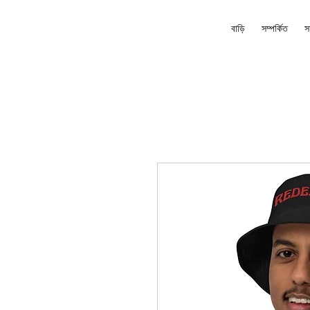
বাড়ি
সম্পর্কিত
স