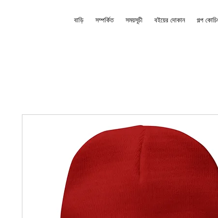
বাড়ি
সম্পর্কিত
সময়সূচী
বইয়ের দোকান
গল্প কোচি