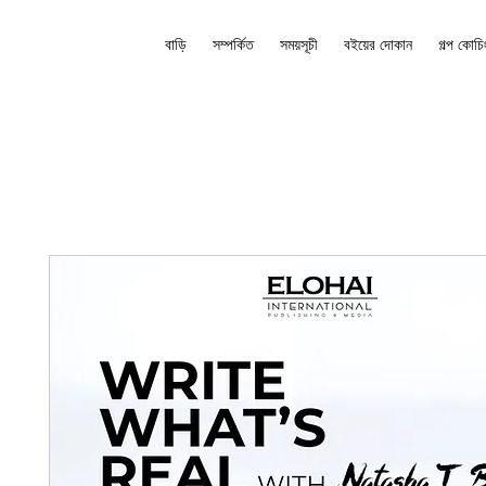
বাড়ি
সম্পর্কিত
সময়সূচী
বইয়ের দোকান
গল্প কোচি