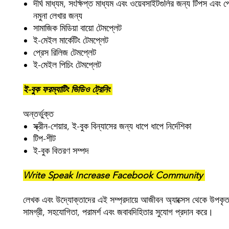
দীর্ঘ মাধ্যম, সংক্ষিপ্ত মাধ্যম এবং ওয়েবসাইটগুলির জন্য টিপস এবং প
নমুনা লেখার জন্য
সামাজিক মিডিয়া বায়ো টেমপ্লেট
ই-মেইল মার্কেটিং টেমপ্লেট
প্রেস রিলিজ টেমপ্লেট
ই-মেইল পিচিং টেমপ্লেট
ই-বুক ফরম্যাটিং ভিডিও ট্রেনিং
অন্তর্ভুক্ত
স্ক্রীন-শেয়ার, ই-বুক বিন্যাসের জন্য ধাপে ধাপে নির্দেশিকা
টিপ-শীট
ই-বুক বিতরণ সম্পদ
Write Speak Increase Facebook Community
লেখক এবং উদ্যোক্তাদের এই সম্প্রদায়ে আজীবন অ্যাক্সেস থেকে উপকৃত 
সামগ্রী, সহযোগিতা, পরামর্শ এবং জবাবদিহিতার সুযোগ প্রদান করে।