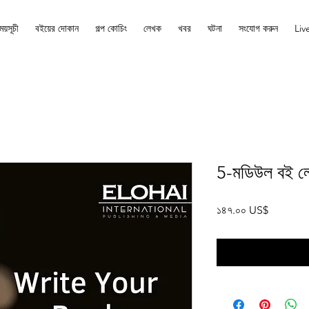
ময়সূচী
বইয়ের দোকান
গল্প কোচিং
লেখক
খবর
ঘটনা
সংযোগ করুন
Liv
5-মডিউল বই লে
Price
১৪৭.০০ US$