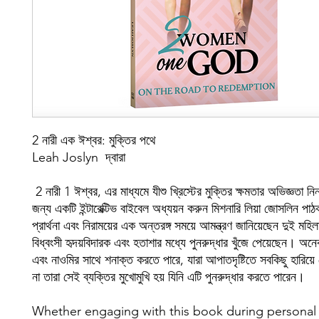
2 নারী এক ঈশ্বর: মুক্তির পথে
Leah Joslyn দ্বারা
2 নারী 1 ঈশ্বর, এর মাধ্যমে যীশু খ্রিস্টের মুক্তির ক্ষমতার অভিজ্ঞতা ন
জন্য একটি ইন্টারেক্টিভ বাইবেল অধ্যয়ন করুন মিশনারি লিয়া জোসলিন পা
প্রার্থনা এবং নিরাময়ের এক অন্তরঙ্গ সময়ে আমন্ত্রণ জানিয়েছেন দুই মহিল
বিধ্বংসী হৃদয়বিদারক এবং হতাশার মধ্যে পুনরুদ্ধার খুঁজে পেয়েছেন। অনে
এবং নাওমির সাথে শনাক্ত করতে পারে, যারা আপাতদৃষ্টিতে সবকিছু হারিয়
না তারা সেই ব্যক্তির মুখোমুখি হয় যিনি এটি পুনরুদ্ধার করতে পারেন।
Whether engaging with this book during personal