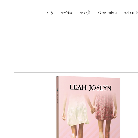
বাড়ি
সম্পর্কিত
সময়সূচী
বইয়ের দোকান
গল্প কোচি