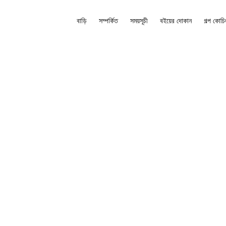
বাড়ি
সম্পর্কিত
সময়সূচী
বইয়ের দোকান
গল্প কোচি