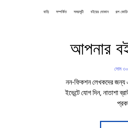
বাড়ি
সম্পর্কিত
সময়সূচী
বইয়ের দোকান
গল্প কোচি
আপনার বই 
সোম ৩
নন-ফিকশন লেখকদের জন্য এই 
ইভেন্টে যোগ দিন, নাতাশা ব্
প্র