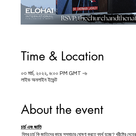
Time & Location
০৩ মার্চ, ২০২২, ৬:০০ PM GMT -৬
লাইভ অনলাইন ইভেন্ট
About the event
চার্চ এবং জাতি
 যিশুর চার্চ কি জাতিদের কাছে সুসমাচার ঘোষণা করতে ব্যর্থ হচ্ছে? খ্রীষ্টের দেহের সদস্য হিসেবে আমরা কি পৃথিবীতে ঈশ্বরের রাজ্য প্রতিষ্ঠা করতে ব্যর্থ হচ্ছি? আমাদের বই, "চার্চ 