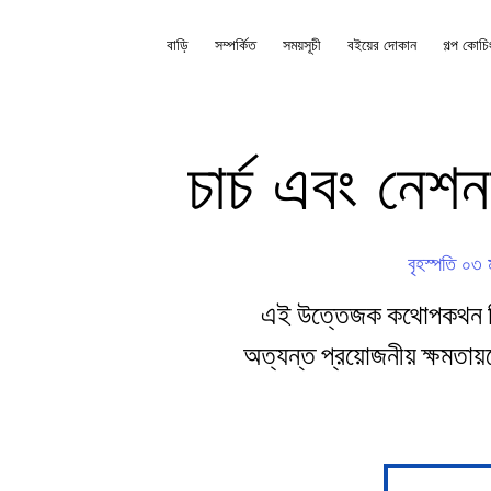
বাড়ি
সম্পর্কিত
সময়সূচী
বইয়ের দোকান
গল্প কোচি
চার্চ এবং নেশ
বৃহস্পতি ০৩ মা
এই উত্তেজক কথোপকথন বিশ
অত্যন্ত প্রয়োজনীয় ক্ষমতা