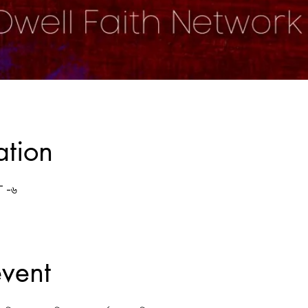
ation
T -৬
event