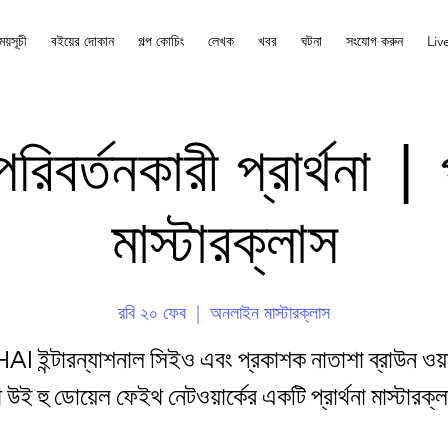
ময়সূচী
বইয়ের দোকান
গল্প কোচিং
লেখক
খবর
ঘটনা
সংযোগ করুন
Liv
িবর্তনকারী প্রার্থনা | প
মাস্টারক্লাস
রবি ২০ ফেব
  |  
অনলাইন মাস্টারক্লাস
 ইন্টারন্যাশনাল সিইও এবং প্রকাশক নাতাশা ব্রাউন ওয
 উই হু ডোয়েল ফেইথ নেটওয়ার্কের একটি প্রার্থনা মাস্টারক