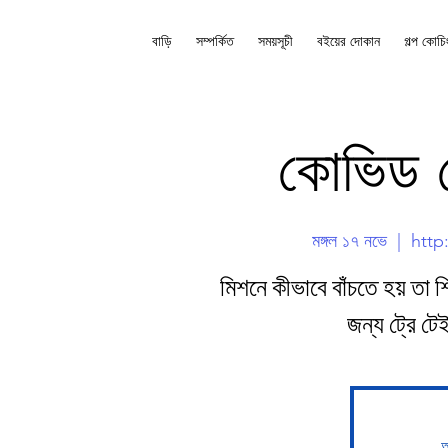
বাড়ি
সম্পর্কিত
সময়সূচী
বইয়ের দোকান
গল্প কোচি
কোভিড 
মঙ্গল ১৭ নভে
  |  
http
মিশনে কীভাবে বাঁচতে হয় ত
জন্য ট্রে ট
অ