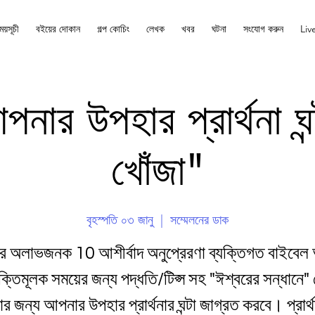
ময়সূচী
বইয়ের দোকান
গল্প কোচিং
লেখক
খবর
ঘটনা
সংযোগ করুন
Liv
নার উপহার প্রার্থনা ঘন
খোঁজা"
বৃহস্পতি ০৩ জানু
  |  
সম্মেলনের ডাক
 অলাভজনক 10 আশীর্বাদ অনুপ্রেরণা ব্যক্তিগত বাইবেল 
্তিমূলক সময়ের জন্য পদ্ধতি/টিপ্স সহ "ঈশ্বরের সন্ধানে
র জন্য আপনার উপহার প্রার্থনার ঘন্টা জাগ্রত করবে। প্রার্