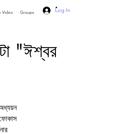
Log In
e Video
Groups
্টা "ঈশ্বর
অধ্যয়ন
" ফোকাস
থনার