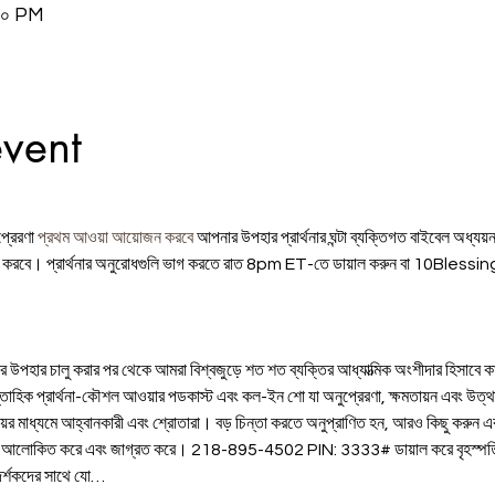
:০০ PM
event
রেরণা 
প্রথম আওয়া আয়োজন করবে
 আপনার উপহার প্রার্থনার ঘন্টা ব্যক্তিগত বাইবেল অধ্যয
াস করবে। প্রার্থনার অনুরোধগুলি ভাগ করতে রাত 8pm ET-তে ডায়াল করুন বা 10Bl
াহিক প্রার্থনা-কৌশল আওয়ার পডকাস্ট এবং কল-ইন শো যা অনুপ্রেরণা, ক্ষমতায়ন এবং উত্থা
নিরাময়ের মাধ্যমে আহ্বানকারী এবং শ্রোতারা। বড় চিন্তা করতে অনুপ্রাণিত হন, আরও কিছু করুন এবং
লিকে আলোকিত করে এবং জাগ্রত করে। 218-895-4502 PIN: 3333# ডায়াল করে বৃহস্প
্শকদের সাথে যো…