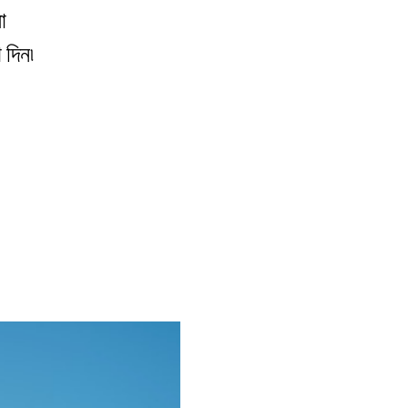
া
দিন৷