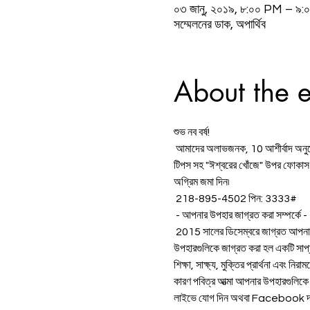
০৩ জানু, ২০১৯, ৮:০০ PM – ৯
সম্মেলনের ডাক, অপার্থিব
About the 
শুভ নব বর্ষ!
 আমাদের অলাভজনক, 10 আশীর্বাদ অনুপ্
টিপস সহ "ঈশ্বরের খোঁজে" উপর ফোক
অগ্রিম জমা দিন৷
 218-895-4502 পিন: 3333#
 - আপনার উপহার জাগ্রত করা সম্পর্কে -
 2015 সালের ডিসেম্বরে জাগ্রত আপনার উপহার চালু করার পর থেকে আমরা বিশ্বজুড়ে শত শত ব্যক্তির আধ্যাত্মিক অংশীদার হিসাবে কাজ করার জন্য সম্মানিত হয়েছি। আপনার 
উপহারগুলিকে জাগ্রত করা হল একটি সাপ্ত
শিক্ষা, সাক্ষ্য, মুক্তির প্রার্থনা এবং 
কারণ পবিত্র আত্মা আপনার উপহারগু
লাইভে যোগ দিন অথবা Facebook দর