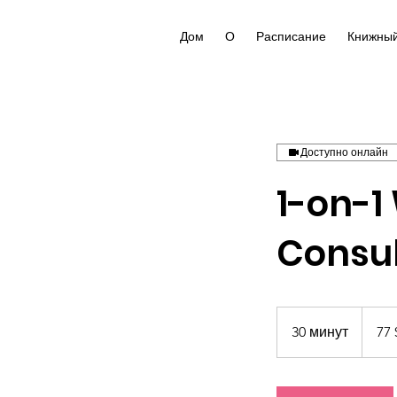
Дом
О
Расписание
Книжный
Доступно онлайн
1-on-1
Consul
77
доллар
30 минут
3
77 
США
0
м
и