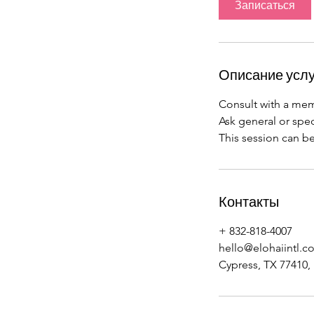
Записаться
н
у
т
Описание услу
Consult with a me
Ask general or spec
This session can be 
Контакты
+ 832-818-4007
hello@elohaiintl.c
Cypress, TX 77410,