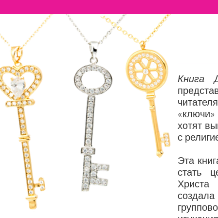
Книга 
представ
читателя
«ключи»
хотят вы
с религи
Эта кни
стать ц
Христа 
создала 
группово