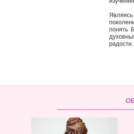
изучения
Являяс
поколен
понять 
духовных
радости
ОБ