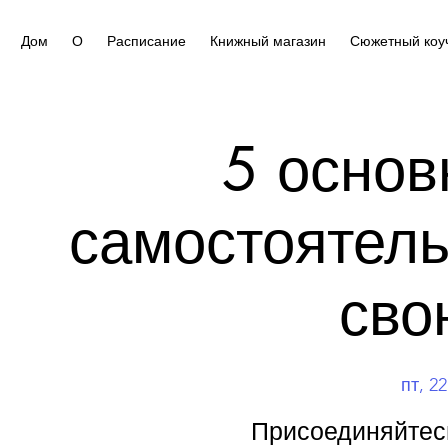
Дом
О
Расписание
Книжный магазин
Сюжетный коу
5 основ
самостоятель
сво
пт, 22
Присоединяйтес