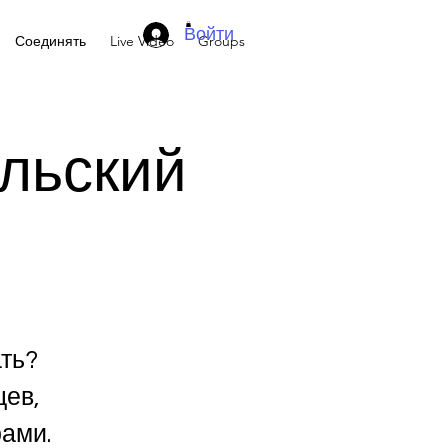
Войти
Соединять
Live Video
Groups
ельский
ать?
цев,
рами.