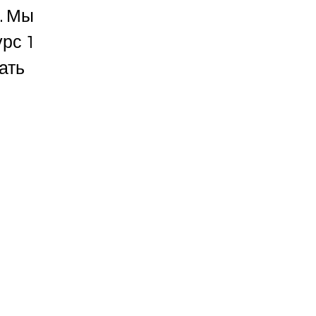
. Мы
рс 1
ать