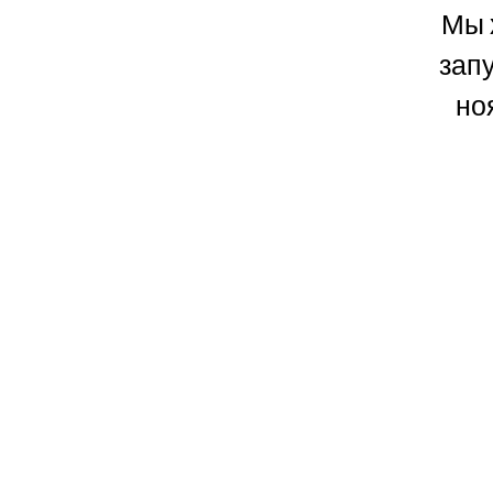
Мы 
зап
но