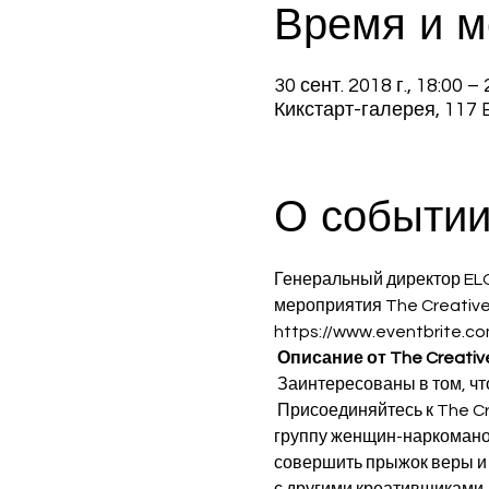
Время и м
30 сент. 2018 г., 18:00 – 
Кикстарт-галерея, 117
О событи
Генеральный директор ELOH
мероприятия The Creative
https://www.eventbrite.c
Описание от The Creativ
 Заинтересованы в том, ч
 Присоединяйтесь к The Creative Outsiders для нашего первого Converge для творческих женщин. Мы собрали 
группу женщин-наркоманов 
совершить прыжок веры и 
с другими креативщиками. 