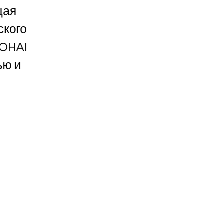
щая
ского
LOHAI
ью и