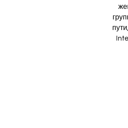
же
груп
пути
Int