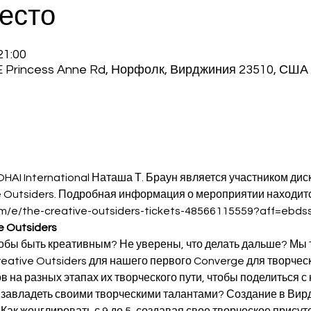
есто
21:00
 E Princess Anne Rd, Норфолк, Вирджиния 23510, США
и
AI International Наташа Т. Браун является участником дис
 Outsiders. Подробная информация о мероприятии находится
om/e/the-creative-outsiders-tickets-48566115559?aff=ebd
e Outsiders
тобы быть креативным? Не уверены, что делать дальше? Мы 
на разных этапах их творческого пути, чтобы поделиться с 
завладеть своими творческими талантами? Создание в Вирдж
Как жонглировать с 9 до 5, создавая свое творческое присут