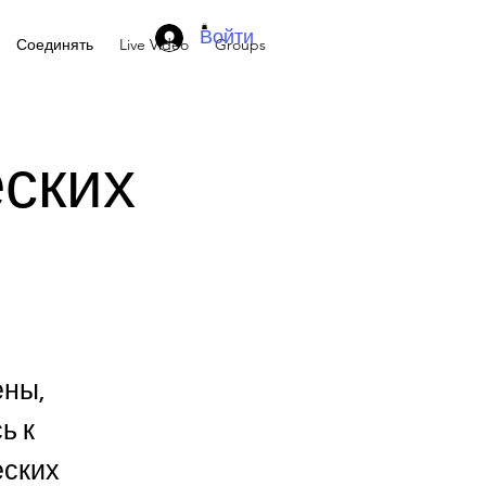
Войти
Соединять
Live Video
Groups
еских
ены,
ь к
еских