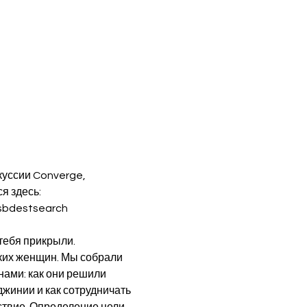
куссии Converge, 
 здесь: 
ssbdestsearch
тебя прикрыли.
нами: как они решили 
инии и как сотрудничать 
ствие. Определение цели 