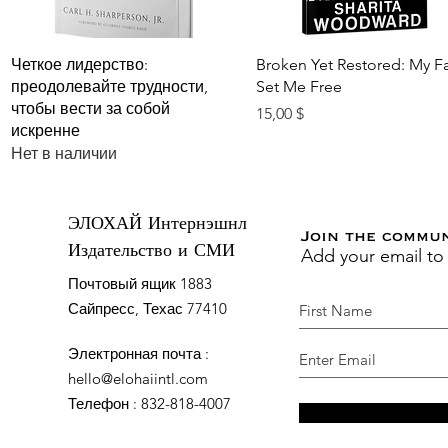
Быстрый просмотр
Быстрый просмотр
Четкое лидерство:
Broken Yet Restored: My Fa
преодолевайте трудности,
Set Me Free
чтобы вести за собой
Цена
15,00 $
искренне
Нет в наличии
ЭЛОХАЙ Интернэшнл
Join the commu
Add your email to
Издательство и СМИ
Почтовый ящик 1883
Сайпресс, Техас 77410
Электронная почта
:
hello@elohaiintl.com
Телефон
: 832-818-4007