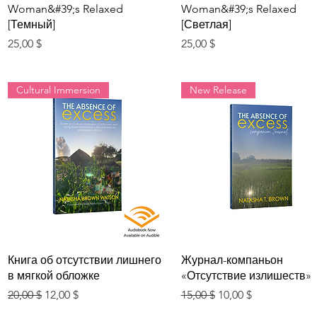
Woman&#39;s Relaxed
Woman&#39;s Relaxed
[Темный]
[Светлая]
Цена
Цена
25,00 $
25,00 $
Cultural Immersion
New Release
Быстрый просмотр
Быстрый просмотр
Книга об отсутствии лишнего
Журнал-компаньон
в мягкой обложке
«Отсутствие излишеств»
Обычная цена
Цена со скидкой
Обычная цена
Цена со скидкой
20,00 $
12,00 $
15,00 $
10,00 $