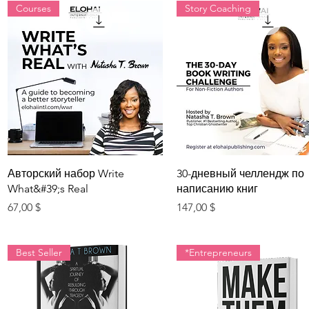
Courses
Story Coaching
Быстрый просмотр
Быстрый просмотр
Авторский набор Write
30-дневный челлендж по
What&#39;s Real
написанию книг
Цена
Цена
67,00 $
147,00 $
Best Seller
*Entrepreneurs