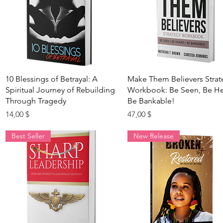
Быстрый просмотр
Быстрый просмотр
10 Blessings of Betrayal: A
Make Them Believers Strat
Spiritual Journey of Rebuilding
Workbook: Be Seen, Be He
Through Tragedy
Be Bankable!
Цена
Цена
14,00 $
47,00 $
Best Seller
New Release