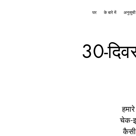
घर
के बारे में
अनुसूची
30-दिवस
हमार
चेक-इन
कैसी